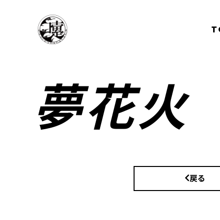
T
夢花火
戻る